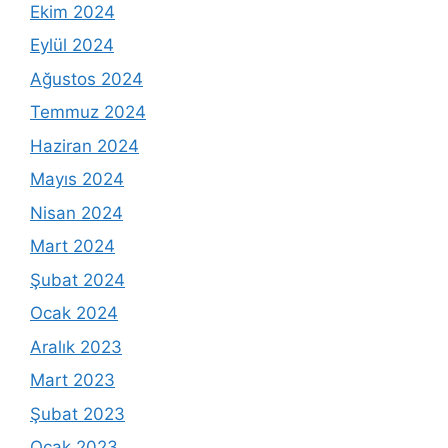
Ekim 2024
Eylül 2024
Ağustos 2024
Temmuz 2024
Haziran 2024
Mayıs 2024
Nisan 2024
Mart 2024
Şubat 2024
Ocak 2024
Aralık 2023
Mart 2023
Şubat 2023
Ocak 2023