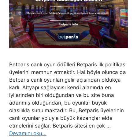
Betparis canlı oyun ödülleri Betparis ilk politikası
üyelerini memnun etmektir. Hal böyle olunca da
Betparis canlı oyunları gelir açısından oldukça
karlı. Altyapı sağlayıcısı kendi alanında en
iyilerinden biri olduğundan ve bu site buna
adanmış olduğundan, bu oyunlar büyük
olasılıkla sunulmaktadır. Bu, Betparis üyelerinin
canlı oyunlar yoluyla büyük kazançlar elde
etmelerini sağlar. Betparis sitesi en çok …
Devamını oku…