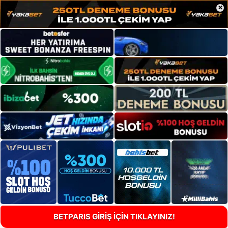
×
BETPARIS GİRİŞ İÇİN TIKLAYINIZ!