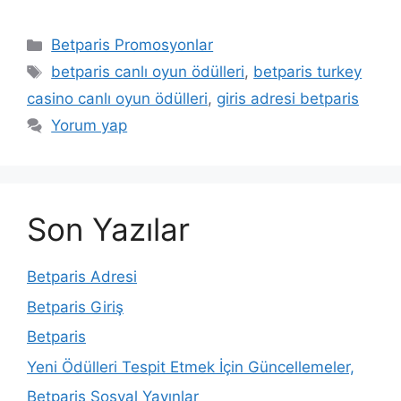
Kategoriler
Betparis Promosyonlar
Etiketler
betparis canlı oyun ödülleri
,
betparis turkey
casino canlı oyun ödülleri
,
giris adresi betparis
Yorum yap
Son Yazılar
Betparis Adresi
Betparis Giriş
Betparis
Yeni Ödülleri Tespit Etmek İçin Güncellemeler,
Betparis Sosyal Yayınlar