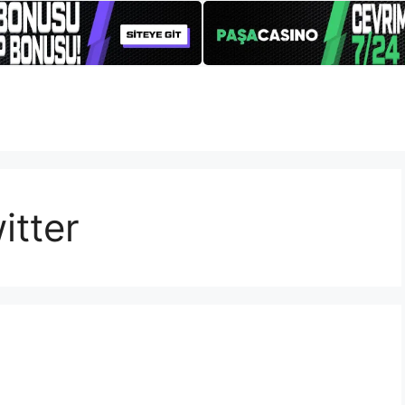
itter