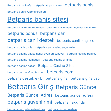
betparis bahis
Betparis Ana Sayfa
betparis at yarışı canlı
betparis bahis kuponu oranları
Betparis bahis sitesi
betparis basketbol tutkunları
betparis başka hangi oyunlar mevcuttur
betparis bonus
betparis canli
betparis canli destek
betparis canli maç izle
betparis canlı bahis
betparis canlı casino seçenekleri
betparis casino başka hangi oyunları sunuyor
betparis casino bölümü
betparis casino hizmetleri
betparis casino ortaklığı
Betparis Casino Sitesi
betparis casino pazarı
betparis com
betparis cep telefonu hizmeti
betparis destek ekibi
betparis girisi
betparis giris yap
Betparis Giriş
Betparis Güncel
Betparis Güncel Adres
betparis güncel adresi
betparis güvenlir mi
betparis hakkında
betparis hediyeler elde etmek
betparis hizmet reklam