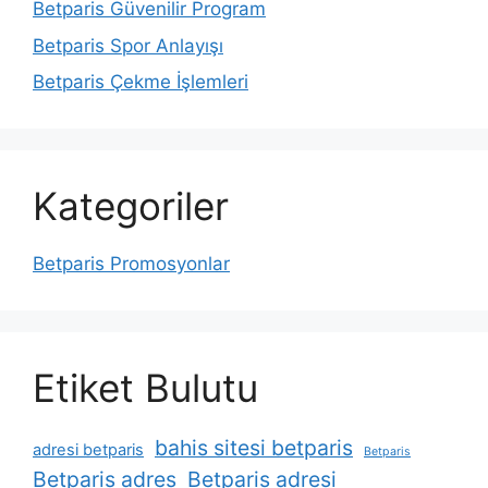
Betparis Güvenilir Program
Betparis Spor Anlayışı
Betparis Çekme İşlemleri
Kategoriler
Betparis Promosyonlar
Etiket Bulutu
bahis sitesi betparis
adresi betparis
Betparis
Betparis adres
Betparis adresi