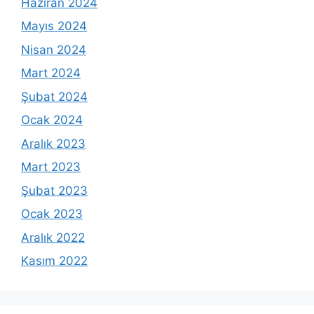
Haziran 2024
Mayıs 2024
Nisan 2024
Mart 2024
Şubat 2024
Ocak 2024
Aralık 2023
Mart 2023
Şubat 2023
Ocak 2023
Aralık 2022
Kasım 2022