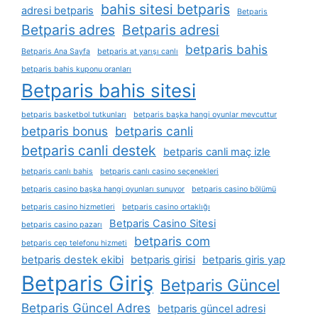
bahis sitesi betparis
adresi betparis
Betparis
Betparis adres
Betparis adresi
betparis bahis
Betparis Ana Sayfa
betparis at yarışı canlı
betparis bahis kuponu oranları
Betparis bahis sitesi
betparis basketbol tutkunları
betparis başka hangi oyunlar mevcuttur
betparis bonus
betparis canli
betparis canli destek
betparis canli maç izle
betparis canlı bahis
betparis canlı casino seçenekleri
betparis casino başka hangi oyunları sunuyor
betparis casino bölümü
betparis casino hizmetleri
betparis casino ortaklığı
Betparis Casino Sitesi
betparis casino pazarı
betparis com
betparis cep telefonu hizmeti
betparis destek ekibi
betparis girisi
betparis giris yap
Betparis Giriş
Betparis Güncel
Betparis Güncel Adres
betparis güncel adresi