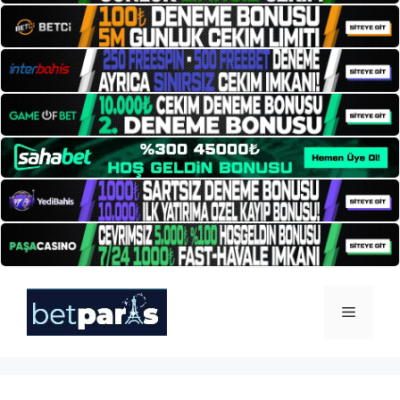
İçeriğe
atla
Menü