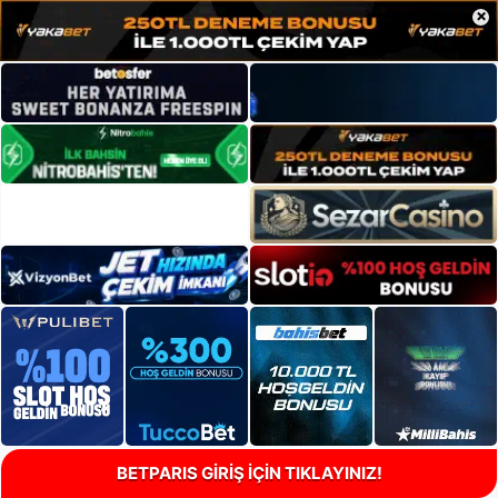
×
BETPARIS GİRİŞ İÇİN TIKLAYINIZ!