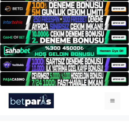
İçeriğe
atla
Menü