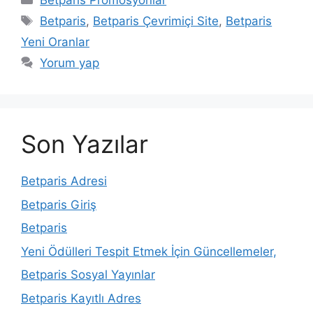
Betparis Promosyonlar
Etiketler
Betparis
,
Betparis Çevrimiçi Site
,
Betparis
Yeni Oranlar
Yorum yap
Son Yazılar
Betparis Adresi
Betparis Giriş
Betparis
Yeni Ödülleri Tespit Etmek İçin Güncellemeler,
Betparis Sosyal Yayınlar
Betparis Kayıtlı Adres