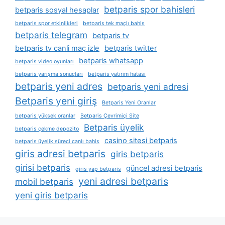
betparis spor bahisleri
betparis sosyal hesaplar
betparis spor etkinlikleri
betparis tek maçlı bahis
betparis telegram
betparis tv
betparis tv canli maç izle
betparis twitter
betparis whatsapp
betparis video oyunları
betparis yarışma sonuçları
betparis yatırım hatası
betparis yeni adres
betparis yeni adresi
Betparis yeni giriş
Betparis Yeni Oranlar
betparis yüksek oranlar
Betparis Çevrimiçi Site
Betparis üyelik
betparis çekme depozito
casino sitesi betparis
betparis üyelik süreci canlı bahis
giris adresi betparis
giris betparis
girisi betparis
güncel adresi betparis
giris yap betparis
yeni adresi betparis
mobil betparis
yeni giris betparis