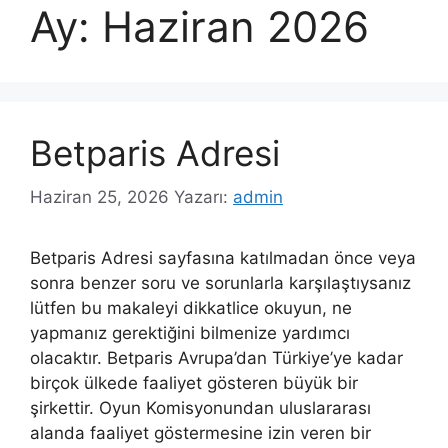
Ay:
Haziran 2026
Betparis Adresi
Haziran 25, 2026
Yazarı:
admin
Betparis Adresi sayfasına katılmadan önce veya
sonra benzer soru ve sorunlarla karşılaştıysanız
lütfen bu makaleyi dikkatlice okuyun, ne
yapmanız gerektiğini bilmenize yardımcı
olacaktır. Betparis Avrupa’dan Türkiye’ye kadar
birçok ülkede faaliyet gösteren büyük bir
şirkettir. Oyun Komisyonundan uluslararası
alanda faaliyet göstermesine izin veren bir