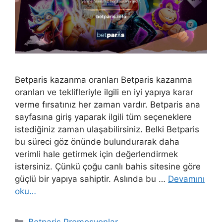
Betparis kazanma oranları Betparis kazanma
oranları ve teklifleriyle ilgili en iyi yapıya karar
verme fırsatınız her zaman vardır. Betparis ana
sayfasına giriş yaparak ilgili tüm seçeneklere
istediğiniz zaman ulaşabilirsiniz. Belki Betparis
bu süreci göz önünde bulundurarak daha
verimli hale getirmek için değerlendirmek
istersiniz. Çünkü çoğu canlı bahis sitesine göre
güçlü bir yapıya sahiptir. Aslında bu …
Devamını
oku…
Kategoriler