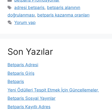
Betparis Promosyonlar
Etiketler
adresi betparis
,
betparis alanının
doğrulanması
,
betparis kazanma oranları
Yorum yap
Son Yazılar
Betparis Adresi
Betparis Giriş
Betparis
Yeni Ödülleri Tespit Etmek İçin Güncellemeler,
Betparis Sosyal Yayınlar
Betparis Kayıtlı Adres