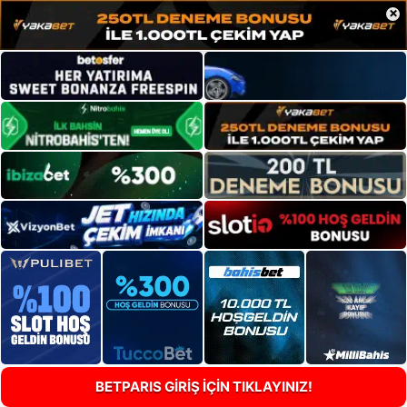
×
BETPARIS GİRİŞ İÇİN TIKLAYINIZ!