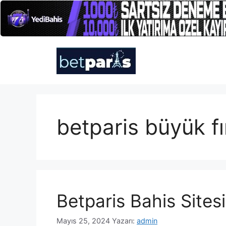
İçeriğe
atla
betparis büyük fı
Betparis Bahis Sitesi
Mayıs 25, 2024
Yazarı:
admin