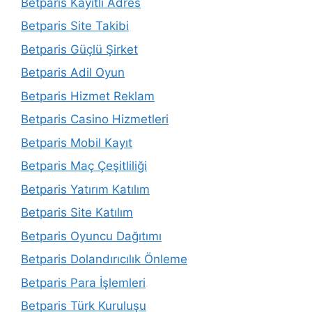
Betparis Kayıtlı Adres
Betparis Site Takibi
Betparis Güçlü Şirket
Betparis Adil Oyun
Betparis Hizmet Reklam
Betparis Casino Hizmetleri
Betparis Mobil Kayıt
Betparis Maç Çeşitliliği
Betparis Yatırım Katılım
Betparis Site Katılım
Betparis Oyuncu Dağıtımı
Betparis Dolandırıcılık Önleme
Betparis Para İşlemleri
Betparis Türk Kuruluşu