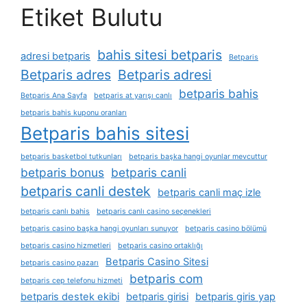
Etiket Bulutu
bahis sitesi betparis
adresi betparis
Betparis
Betparis adres
Betparis adresi
betparis bahis
Betparis Ana Sayfa
betparis at yarışı canlı
betparis bahis kuponu oranları
Betparis bahis sitesi
betparis basketbol tutkunları
betparis başka hangi oyunlar mevcuttur
betparis bonus
betparis canli
betparis canli destek
betparis canli maç izle
betparis canlı bahis
betparis canlı casino seçenekleri
betparis casino başka hangi oyunları sunuyor
betparis casino bölümü
betparis casino hizmetleri
betparis casino ortaklığı
Betparis Casino Sitesi
betparis casino pazarı
betparis com
betparis cep telefonu hizmeti
betparis destek ekibi
betparis girisi
betparis giris yap