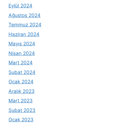
Eylül 2024
Ağustos 2024
Temmuz 2024
Haziran 2024
Mayıs 2024
Nisan 2024
Mart 2024
Şubat 2024
Ocak 2024
Aralık 2023
Mart 2023
Şubat 2023
Ocak 2023