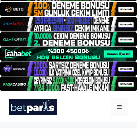
İçeriğe
atla
Menü