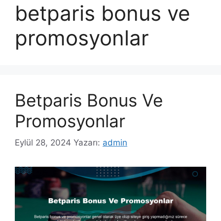
betparis bonus ve
promosyonlar
Betparis Bonus Ve
Promosyonlar
Eylül 28, 2024
Yazarı:
admin