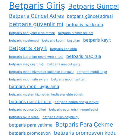
Betparis Giriş
Betparis Güncel
Betparis Güncel Adres
betparis güncel adresi
betparis güvenlir mi
betparis hakkında
betparis hediyeler elde etmek
betparis hizmet reklam
betparis kayit
betparis i̇ncelemesi
betparis katılım koşulları
Betparis kayıt
betparis kaç oldu
betparis maç izle
betparis kuponları resmi web sitesi
betparis maç çeşitliliği
betparis mevcut giriş
betparis mobil hizmetler kullanım kılavuzu
betparis mobil kayıt
betparis mobil site ekranı
betparis mobil twitter
betparis mobil uygulama
betparis müşteri hizmetleri hediyeler elde etmek
betparis nasil bir site
betparis neden dosya i̇stiyor
betparis oyuncu ödülleri
betparis oyun erişim engelleyici
betparis oyun sitesi
betparis oyun çeşitliliği
Betparis Para Çekme
betparis para yatirma
betparis promosyon kodu
betparis promosyon