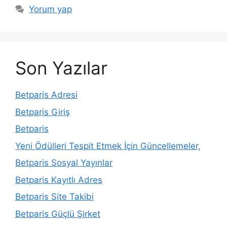
Yorum yap
Son Yazılar
Betparis Adresi
Betparis Giriş
Betparis
Yeni Ödülleri Tespit Etmek İçin Güncellemeler,
Betparis Sosyal Yayınlar
Betparis Kayıtlı Adres
Betparis Site Takibi
Betparis Güçlü Şirket