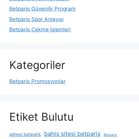
Betparis Güvenilir Program
Betparis Spor Anlayışı
Betparis Çekme İşlemleri
Kategoriler
Betparis Promosyonlar
Etiket Bulutu
bahis sitesi betparis
adresi betparis
Betparis