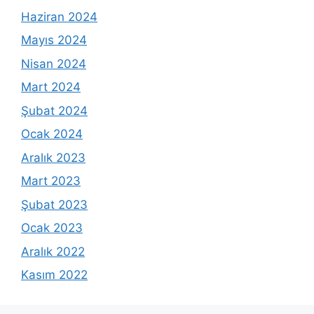
Haziran 2024
Mayıs 2024
Nisan 2024
Mart 2024
Şubat 2024
Ocak 2024
Aralık 2023
Mart 2023
Şubat 2023
Ocak 2023
Aralık 2022
Kasım 2022