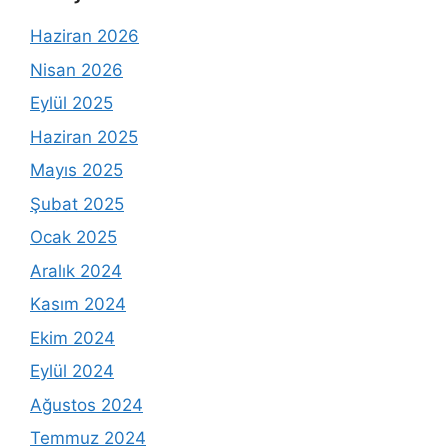
Haziran 2026
Nisan 2026
Eylül 2025
Haziran 2025
Mayıs 2025
Şubat 2025
Ocak 2025
Aralık 2024
Kasım 2024
Ekim 2024
Eylül 2024
Ağustos 2024
Temmuz 2024