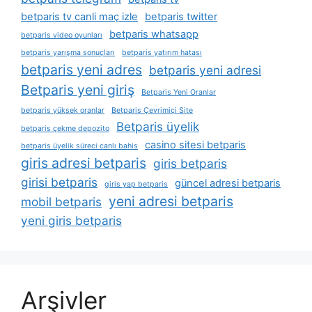
betparis tv canli maç izle
betparis twitter
betparis whatsapp
betparis video oyunları
betparis yarışma sonuçları
betparis yatırım hatası
betparis yeni adres
betparis yeni adresi
Betparis yeni giriş
Betparis Yeni Oranlar
betparis yüksek oranlar
Betparis Çevrimiçi Site
Betparis üyelik
betparis çekme depozito
casino sitesi betparis
betparis üyelik süreci canlı bahis
giris adresi betparis
giris betparis
girisi betparis
güncel adresi betparis
giris yap betparis
yeni adresi betparis
mobil betparis
yeni giris betparis
Arşivler