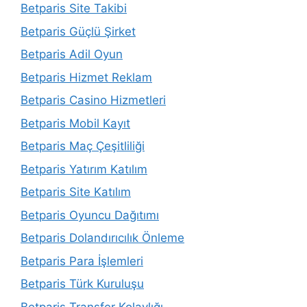
Betparis Site Takibi
Betparis Güçlü Şirket
Betparis Adil Oyun
Betparis Hizmet Reklam
Betparis Casino Hizmetleri
Betparis Mobil Kayıt
Betparis Maç Çeşitliliği
Betparis Yatırım Katılım
Betparis Site Katılım
Betparis Oyuncu Dağıtımı
Betparis Dolandırıcılık Önleme
Betparis Para İşlemleri
Betparis Türk Kuruluşu
Betparis Transfer Kolaylığı