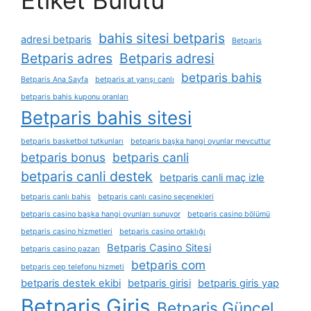
Etiket Bulutu
bahis sitesi betparis
adresi betparis
Betparis
Betparis adres
Betparis adresi
betparis bahis
Betparis Ana Sayfa
betparis at yarışı canlı
betparis bahis kuponu oranları
Betparis bahis sitesi
betparis basketbol tutkunları
betparis başka hangi oyunlar mevcuttur
betparis bonus
betparis canli
betparis canli destek
betparis canli maç izle
betparis canlı bahis
betparis canlı casino seçenekleri
betparis casino başka hangi oyunları sunuyor
betparis casino bölümü
betparis casino hizmetleri
betparis casino ortaklığı
Betparis Casino Sitesi
betparis casino pazarı
betparis com
betparis cep telefonu hizmeti
betparis destek ekibi
betparis girisi
betparis giris yap
Betparis Giriş
Betparis Güncel