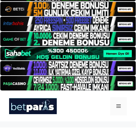
İçeriğe
atla
Menü