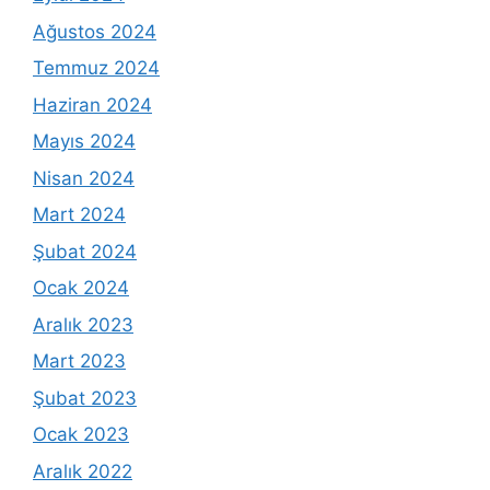
Ağustos 2024
Temmuz 2024
Haziran 2024
Mayıs 2024
Nisan 2024
Mart 2024
Şubat 2024
Ocak 2024
Aralık 2023
Mart 2023
Şubat 2023
Ocak 2023
Aralık 2022