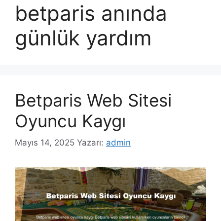
betparis anında
günlük yardım
Betparis Web Sitesi
Oyuncu Kaygı
Mayıs 14, 2025
Yazarı:
admin