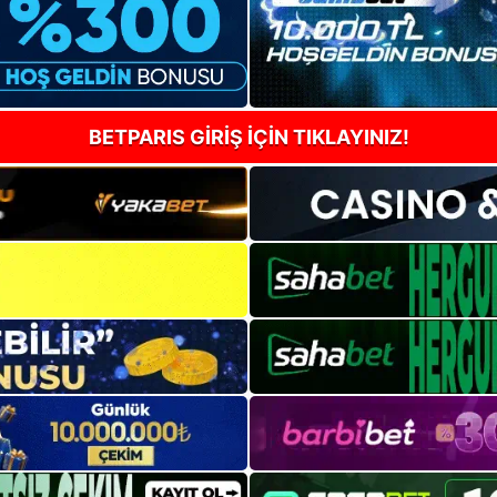
BETPARIS GİRİŞ İÇİN TIKLAYINIZ!