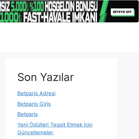
Son Yazılar
Betparis Adresi
Betparis Giriş
Betparis
Yeni Ödülleri Tespit Etmek İçin
Güncellemeler,