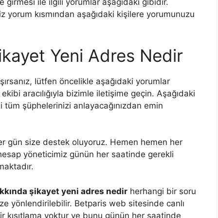
girmesi ile ilgili yorumlar aşağıdaki gibidir.
iz yorum kısmından aşağıdaki kişilere yorumunuzu
ikayet Yeni Adres Nedir
şırsanız, lütfen öncelikle aşağıdaki yorumlar
ibi aracılığıyla bizimle iletişime geçin. Aşağıdaki
gili tüm şüphelerinizi anlayacağınızdan emin
 her gün size destek oluyoruz. Hemen hemen her
hesap yöneticimiz günün her saatinde gerekli
maktadır.
kkında şikayet yeni adres nedir
herhangi bir soru
ze yönlendirilebilir. Betparis web sitesinde canlı
 kısıtlama yoktur ve bunu günün her saatinde