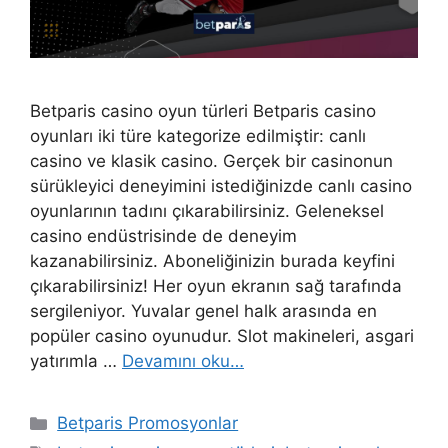
Betparis casino oyun türleri Betparis casino
oyunları iki türe kategorize edilmiştir: canlı
casino ve klasik casino. Gerçek bir casinonun
sürükleyici deneyimini istediğinizde canlı casino
oyunlarının tadını çıkarabilirsiniz. Geleneksel
casino endüstrisinde de deneyim
kazanabilirsiniz. Aboneliğinizin burada keyfini
çıkarabilirsiniz! Her oyun ekranın sağ tarafında
sergileniyor. Yuvalar genel halk arasında en
popüler casino oyunudur. Slot makineleri, asgari
yatırımla …
Devamını oku…
Kategoriler
Betparis Promosyonlar