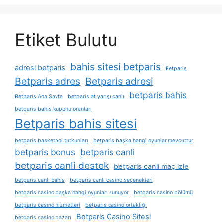
Etiket Bulutu
bahis sitesi betparis
adresi betparis
Betparis
Betparis adres
Betparis adresi
betparis bahis
Betparis Ana Sayfa
betparis at yarışı canlı
betparis bahis kuponu oranları
Betparis bahis sitesi
betparis basketbol tutkunları
betparis başka hangi oyunlar mevcuttur
betparis bonus
betparis canli
betparis canli destek
betparis canli maç izle
betparis canlı bahis
betparis canlı casino seçenekleri
betparis casino başka hangi oyunları sunuyor
betparis casino bölümü
betparis casino hizmetleri
betparis casino ortaklığı
Betparis Casino Sitesi
betparis casino pazarı