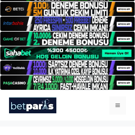
İçeriğe
atla
Menü