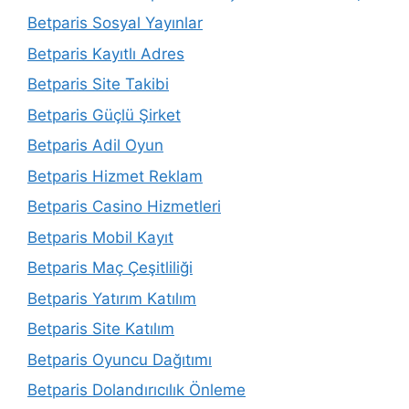
Betparis Sosyal Yayınlar
Betparis Kayıtlı Adres
Betparis Site Takibi
Betparis Güçlü Şirket
Betparis Adil Oyun
Betparis Hizmet Reklam
Betparis Casino Hizmetleri
Betparis Mobil Kayıt
Betparis Maç Çeşitliliği
Betparis Yatırım Katılım
Betparis Site Katılım
Betparis Oyuncu Dağıtımı
Betparis Dolandırıcılık Önleme