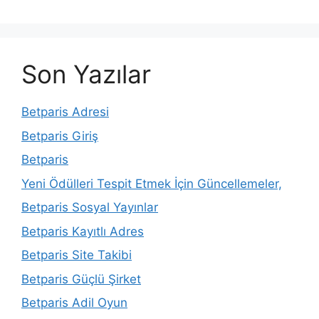
Son Yazılar
Betparis Adresi
Betparis Giriş
Betparis
Yeni Ödülleri Tespit Etmek İçin Güncellemeler,
Betparis Sosyal Yayınlar
Betparis Kayıtlı Adres
Betparis Site Takibi
Betparis Güçlü Şirket
Betparis Adil Oyun