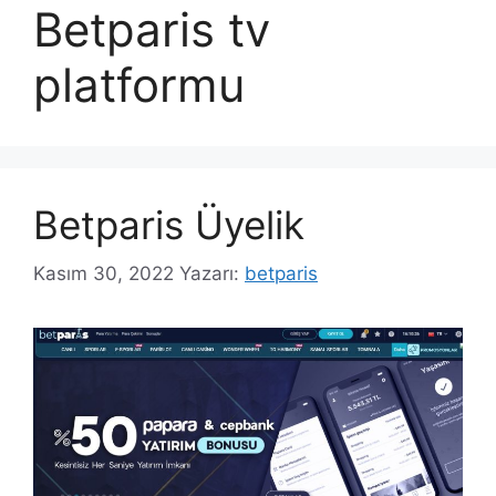
Betparis tv
platformu
Betparis Üyelik
Kasım 30, 2022
Yazarı:
betparis