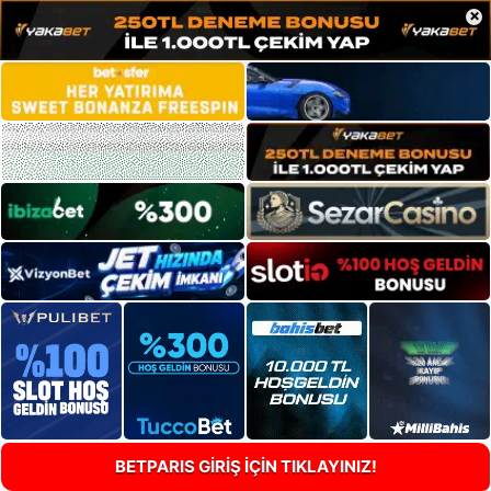
×
BETPARIS GİRİŞ İÇİN TIKLAYINIZ!