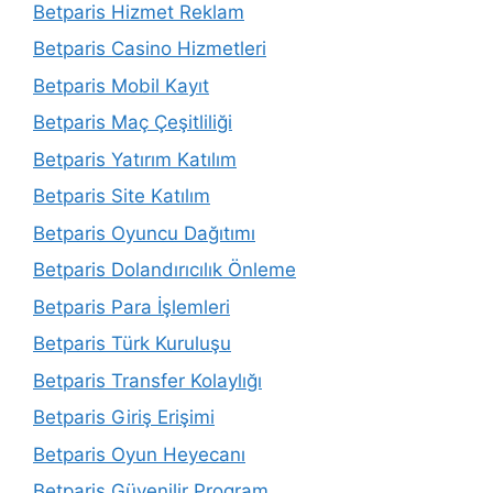
Betparis Hizmet Reklam
Betparis Casino Hizmetleri
Betparis Mobil Kayıt
Betparis Maç Çeşitliliği
Betparis Yatırım Katılım
Betparis Site Katılım
Betparis Oyuncu Dağıtımı
Betparis Dolandırıcılık Önleme
Betparis Para İşlemleri
Betparis Türk Kuruluşu
Betparis Transfer Kolaylığı
Betparis Giriş Erişimi
Betparis Oyun Heyecanı
Betparis Güvenilir Program