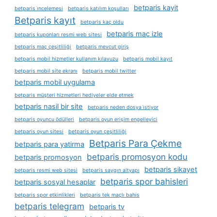
betparis kayit
betparis i̇ncelemesi
betparis katılım koşulları
Betparis kayıt
betparis kaç oldu
betparis maç izle
betparis kuponları resmi web sitesi
betparis maç çeşitliliği
betparis mevcut giriş
betparis mobil hizmetler kullanım kılavuzu
betparis mobil kayıt
betparis mobil site ekranı
betparis mobil twitter
betparis mobil uygulama
betparis müşteri hizmetleri hediyeler elde etmek
betparis nasil bir site
betparis neden dosya i̇stiyor
betparis oyuncu ödülleri
betparis oyun erişim engelleyici
betparis oyun sitesi
betparis oyun çeşitliliği
Betparis Para Çekme
betparis para yatirma
betparis promosyon kodu
betparis promosyon
betparis sikayet
betparis resmi web sitesi
betparis saygın altyapı
betparis spor bahisleri
betparis sosyal hesaplar
betparis spor etkinlikleri
betparis tek maçlı bahis
betparis telegram
betparis tv