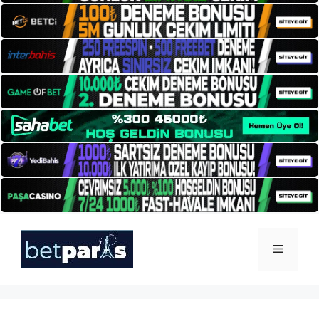
İçeriğe
atla
Menü