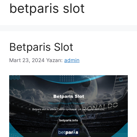
betparis slot
Betparis Slot
Mart 23, 2024
Yazarı:
admin