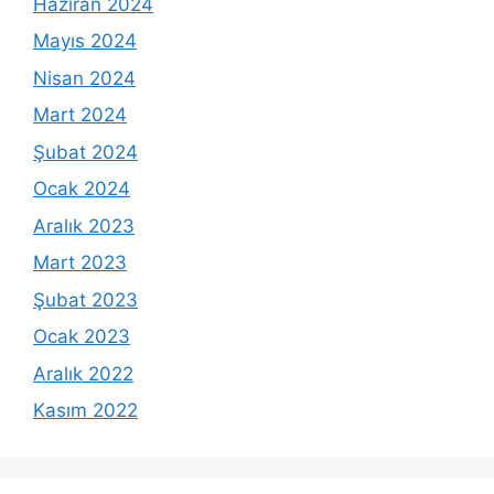
Haziran 2024
Mayıs 2024
Nisan 2024
Mart 2024
Şubat 2024
Ocak 2024
Aralık 2023
Mart 2023
Şubat 2023
Ocak 2023
Aralık 2022
Kasım 2022