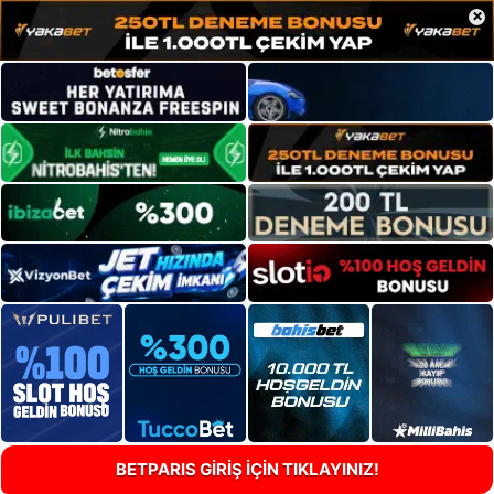
×
BETPARIS GİRİŞ İÇİN TIKLAYINIZ!