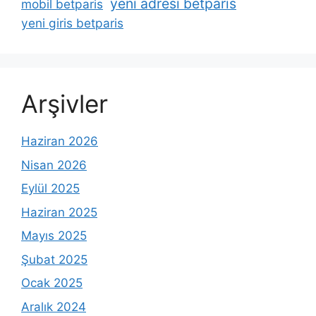
yeni adresi betparis
mobil betparis
yeni giris betparis
Arşivler
Haziran 2026
Nisan 2026
Eylül 2025
Haziran 2025
Mayıs 2025
Şubat 2025
Ocak 2025
Aralık 2024